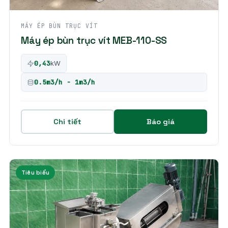
MÁY ÉP BÙN TRỤC VÍT
Máy ép bùn trục vít MEB-110-SS
0,43
kW
0.5m3/h - 1m3/h
Chi tiết
Báo giá
Tiêu biểu