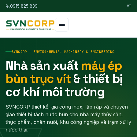
VI
0915 825 839
SVNCORP · ENVIRONMENTAL MACHINERY & ENGINEERING
Nhà sản xuất
máy ép
bùn trục vít
& thiết bị
cơ khí môi trường
SVNCORP thiết kế, gia công inox, lắp ráp và chuyển
giao thiết bị tách nước bùn cho nhà máy thủy sản,
thực phẩm, chăn nuôi, khu công nghiệp và trạm xử lý
nước thải.