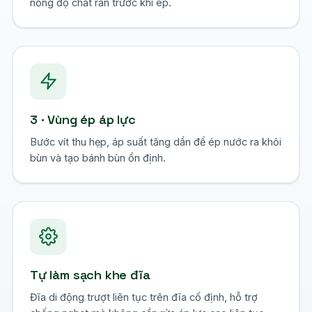
nồng độ chất rắn trước khi ép.
3 · Vùng ép áp lực
Bước vít thu hẹp, áp suất tăng dần để ép nước ra khỏi
bùn và tạo bánh bùn ổn định.
Tự làm sạch khe đĩa
Đĩa di động trượt liên tục trên đĩa cố định, hỗ trợ