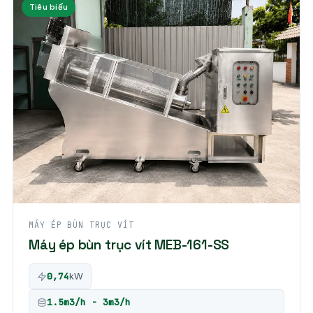
Tiêu biểu
MÁY ÉP BÙN TRỤC VÍT
Máy ép bùn trục vít MEB-161-SS
0,74
kW
1.5m3/h - 3m3/h