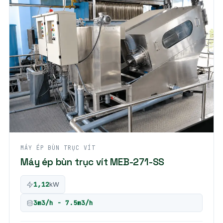
MÁY ÉP BÙN TRỤC VÍT
Máy ép bùn trục vít MEB-271-SS
1,12
kW
3m3/h - 7.5m3/h