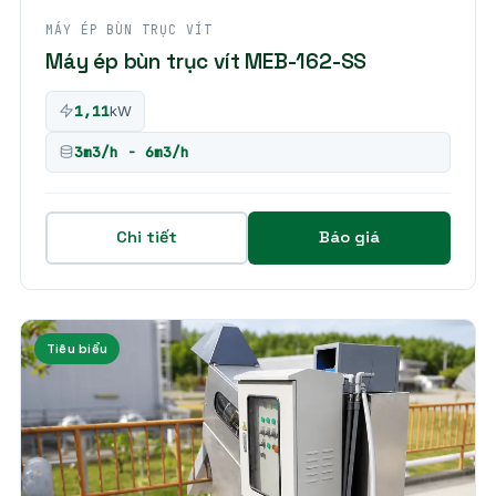
MÁY ÉP BÙN TRỤC VÍT
Máy ép bùn trục vít MEB-162-SS
1,11
kW
3m3/h - 6m3/h
Chi tiết
Báo giá
Tiêu biểu