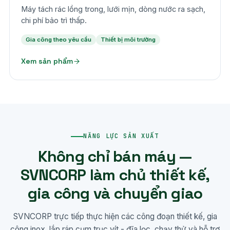
Máy tách rác lồng trong, lưới mịn, dòng nước ra sạch,
chi phí bảo trì thấp.
Gia công theo yêu cầu
Thiết bị môi trường
Xem sản phẩm
NĂNG LỰC SẢN XUẤT
Không chỉ bán máy —
SVNCORP làm chủ thiết kế,
gia công và chuyển giao
SVNCORP trực tiếp thực hiện các công đoạn thiết kế, gia
công inox, lắp ráp cụm trục vít - đĩa lọc, chạy thử và hỗ trợ