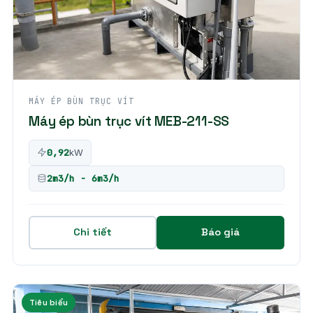
MÁY ÉP BÙN TRỤC VÍT
Máy ép bùn trục vít MEB-211-SS
0,92
kW
2m3/h - 6m3/h
Chi tiết
Báo giá
Tiêu biểu