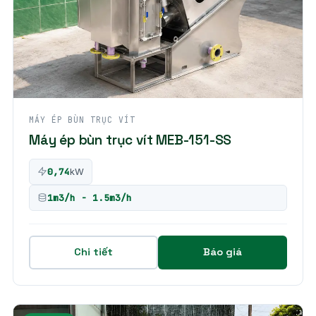
MÁY ÉP BÙN TRỤC VÍT
Máy ép bùn trục vít MEB-151-SS
0,74
kW
1m3/h - 1.5m3/h
Chi tiết
Báo giá