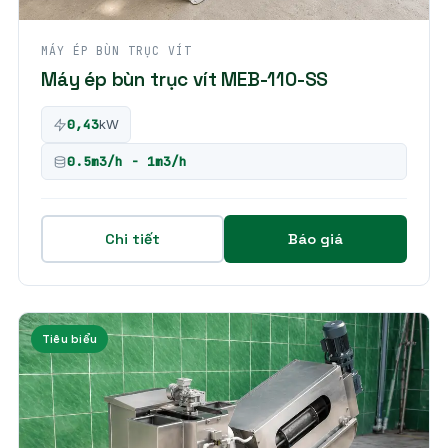
MÁY ÉP BÙN TRỤC VÍT
Máy ép bùn trục vít MEB-110-SS
0,43
kW
0.5m3/h - 1m3/h
Chi tiết
Báo giá
Tiêu biểu