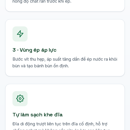
nồng độ chất rắn trước khi ép.
3 · Vùng ép áp lực
Bước vít thu hẹp, áp suất tăng dần để ép nước ra khỏi
bùn và tạo bánh bùn ổn định.
Tự làm sạch khe đĩa
Đĩa di động trượt liên tục trên đĩa cố định, hỗ trợ