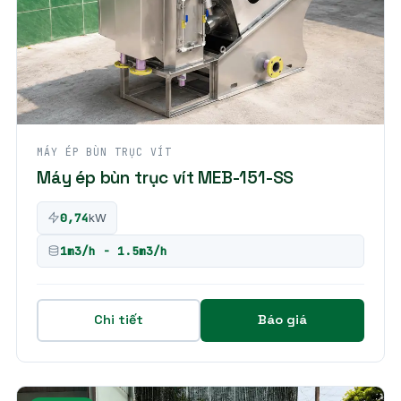
MÁY ÉP BÙN TRỤC VÍT
Máy ép bùn trục vít MEB-151-SS
0,74
kW
1m3/h - 1.5m3/h
Chi tiết
Báo giá