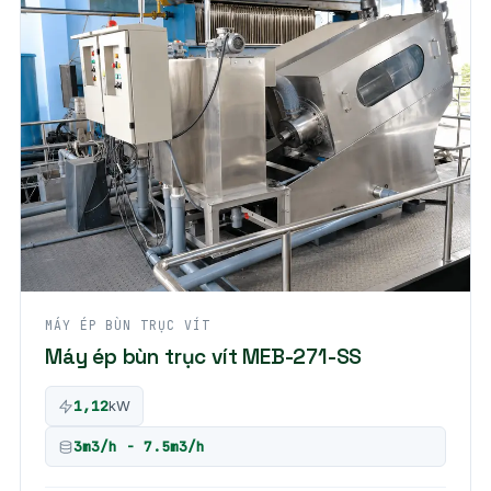
MÁY ÉP BÙN TRỤC VÍT
Máy ép bùn trục vít MEB-271-SS
1,12
kW
3m3/h - 7.5m3/h