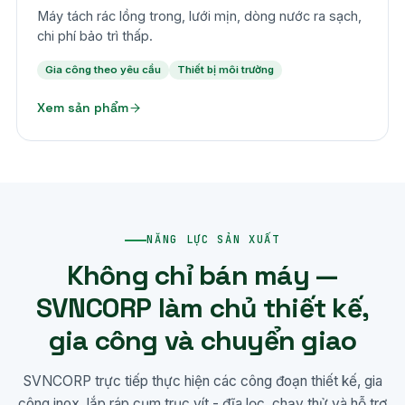
Máy tách rác lồng trong, lưới mịn, dòng nước ra sạch,
chi phí bảo trì thấp.
Gia công theo yêu cầu
Thiết bị môi trường
Xem sản phẩm
NĂNG LỰC SẢN XUẤT
Không chỉ bán máy —
SVNCORP làm chủ thiết kế,
gia công và chuyển giao
SVNCORP trực tiếp thực hiện các công đoạn thiết kế, gia
công inox, lắp ráp cụm trục vít - đĩa lọc, chạy thử và hỗ trợ