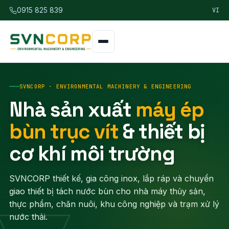
VI
0915 825 839
SVNCORP · ENVIRONMENTAL MACHINERY & ENGINEERING
Nhà sản xuất
máy ép
bùn trục vít
& thiết bị
cơ khí môi trường
SVNCORP thiết kế, gia công inox, lắp ráp và chuyển
giao thiết bị tách nước bùn cho nhà máy thủy sản,
thực phẩm, chăn nuôi, khu công nghiệp và trạm xử lý
nước thải.