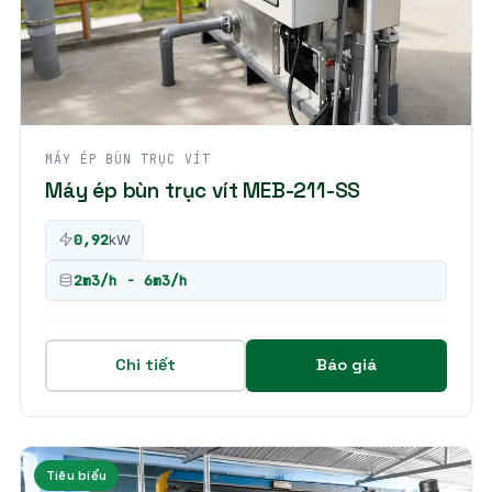
MÁY ÉP BÙN TRỤC VÍT
Máy ép bùn trục vít MEB-211-SS
0,92
kW
2m3/h - 6m3/h
Chi tiết
Báo giá
Tiêu biểu