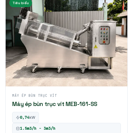
Tiêu biểu
MÁY ÉP BÙN TRỤC VÍT
Máy ép bùn trục vít MEB-161-SS
0,74
kW
1.5m3/h - 3m3/h