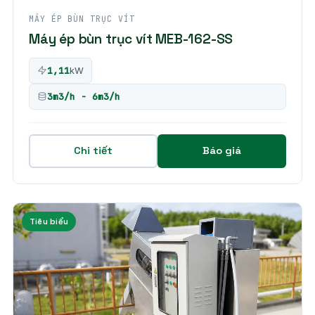
MÁY ÉP BÙN TRỤC VÍT
Máy ép bùn trục vít MEB-162-SS
1,11
kW
3m3/h - 6m3/h
Chi tiết
Báo giá
Tiêu biểu