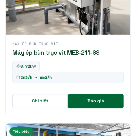
MÁY ÉP BÙN TRỤC VÍT
Máy ép bùn trục vít MEB-211-SS
0,92
kW
2m3/h - 6m3/h
Chi tiết
Báo giá
Tiêu biểu