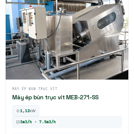
MÁY ÉP BÙN TRỤC VÍT
Máy ép bùn trục vít MEB-271-SS
1,12
kW
3m3/h - 7.5m3/h