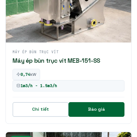
MÁY ÉP BÙN TRỤC VÍT
Máy ép bùn trục vít MEB-151-SS
0,74
kW
1m3/h - 1.5m3/h
Chi tiết
Báo giá