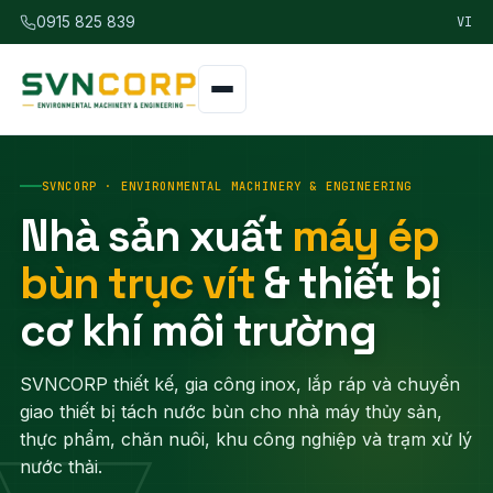
VI
0915 825 839
SVNCORP · ENVIRONMENTAL MACHINERY & ENGINEERING
Nhà sản xuất
máy ép
bùn trục vít
& thiết bị
cơ khí môi trường
SVNCORP thiết kế, gia công inox, lắp ráp và chuyển
giao thiết bị tách nước bùn cho nhà máy thủy sản,
thực phẩm, chăn nuôi, khu công nghiệp và trạm xử lý
nước thải.