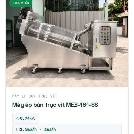
Tiêu biểu
MÁY ÉP BÙN TRỤC VÍT
Máy ép bùn trục vít MEB-161-SS
0,74
kW
1.5m3/h - 3m3/h