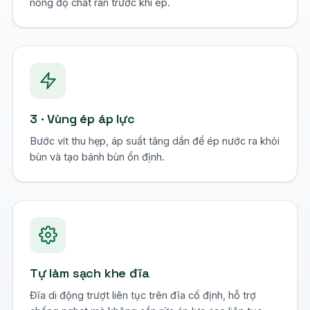
nồng độ chất rắn trước khi ép.
3 · Vùng ép áp lực
Bước vít thu hẹp, áp suất tăng dần để ép nước ra khỏi
bùn và tạo bánh bùn ổn định.
Tự làm sạch khe đĩa
Đĩa di động trượt liên tục trên đĩa cố định, hỗ trợ