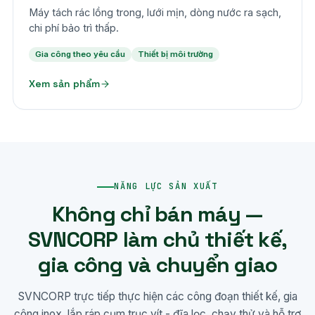
Máy tách rác lồng trong, lưới mịn, dòng nước ra sạch,
chi phí bảo trì thấp.
Gia công theo yêu cầu
Thiết bị môi trường
Xem sản phẩm
NĂNG LỰC SẢN XUẤT
Không chỉ bán máy —
SVNCORP làm chủ thiết kế,
gia công và chuyển giao
SVNCORP trực tiếp thực hiện các công đoạn thiết kế, gia
công inox, lắp ráp cụm trục vít - đĩa lọc, chạy thử và hỗ trợ