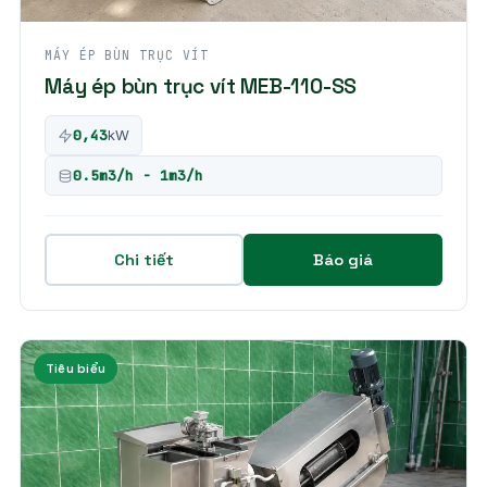
MÁY ÉP BÙN TRỤC VÍT
Máy ép bùn trục vít MEB-110-SS
0,43
kW
0.5m3/h - 1m3/h
Chi tiết
Báo giá
Tiêu biểu