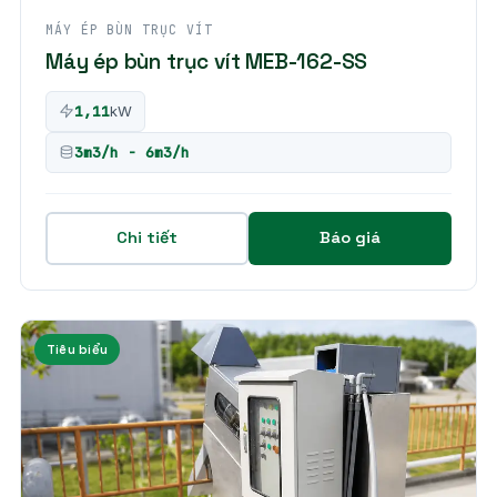
MÁY ÉP BÙN TRỤC VÍT
Máy ép bùn trục vít MEB-162-SS
1,11
kW
3m3/h - 6m3/h
Chi tiết
Báo giá
Tiêu biểu